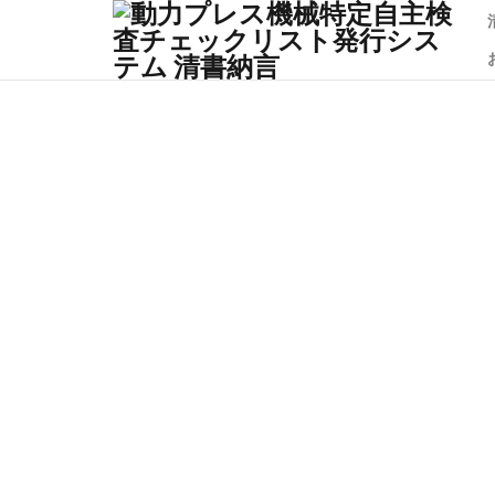
清書納言の主な機能
検査案内と管理報告書
標章ステッカー管理機能
免責事
清書納
不具合
サポー
カテゴリー