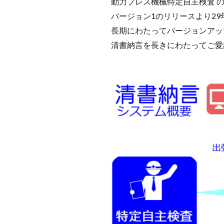
動力プレス機械特定自主検査 の
バージョン1のリリースより2
長期にわたってバージョンアッ
清書納言を長きにわたってご愛