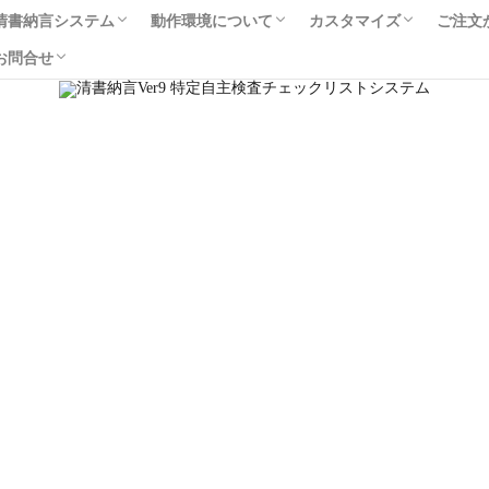
項
言のサポートについて
対応について
ト専用お問合せ
事業所内検査の清書納言
ご購入やカスタマイズのお問合せ
清書納言のご利用時申請
FQA
ご購入や
サポート
清書納言システム
動作環境について
カスタマイズ
ご注文
お問合せ
清書納言の主な機能
検査案内と管理報告書
標章ステッカー管理機能
免責事項
清書納言のサポートについて
不具合対応について
サポート専用お問合せ
事業所内検査の清書納言
ご購入やカスタマイズの
清書
FQA
ご購入やカスタマイズのお問合せ
サポート専用お問合せ
検索