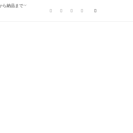
カスタマイズのお問合せ
専用お問合せ
から納品まで
お問合せ
納言のご利用時申請